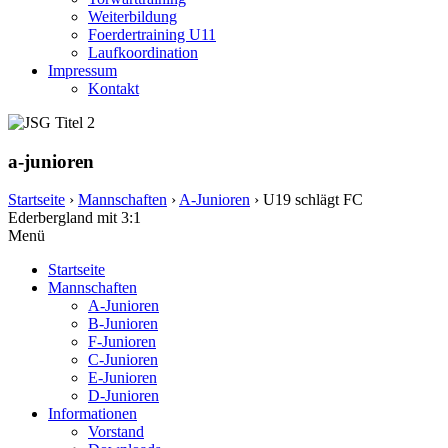
Weiterbildung
Foerdertraining U11
Laufkoordination
Impressum
Kontakt
a-junioren
Startseite
›
Mannschaften
›
A-Junioren
›
U19 schlägt FC
Ederbergland mit 3:1
Menü
Startseite
Mannschaften
A-Junioren
B-Junioren
F-Junioren
C-Junioren
E-Junioren
D-Junioren
Informationen
Vorstand