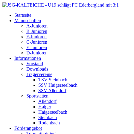
Startseite
Mannschaften
A-Junioren
B-Junioren
F-Junioren
C-Junioren
E-Junioren
D-Junioren
Informationen
Vorstand
Downloads
Trägervereine
TSV Steinbach
SSV Haigerseelbach
SSV Allendorf
Sportstätten
Allendorf
Haiger
Haigerseelbach
Steinbach
Rodenbach
Förderangebot
Torwarttraining