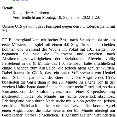
Details
Kategorie: A-Junioren
Veröffentlicht am Montag, 19. September 2022 11:50
Unsere U19 gewinnt das Heimspiel gegen den FC Ederbergland mit
3:1.
FC Ederbergland kam mit breiter Brust nach Steinbach, da sie das
erste Meisterschaftsspiel mit einem 4:0 Sieg für sich entscheiden
konnten und während der Woche im Pokal mit 10:1 siegten. So
begannen Sie wie die Feuerwehr und erzielten nach
Abstimmungsschwierigkeiten der Steinbacher Abwehr völlig
freistehend in der 8. Minute das 1:0. Steinbach hatte anschließend
einige Chancen zum Ausgleich, die jedoch nicht genutzt wurden.
Dabei hatten sie Glück, dass ein satter Volleyschuss von Henkel
durch Schubert pariert wurde. Einer der vielen Angriffe des TSVs
bugsierten die Gäste dann in der 23. Minute ins eigene Tor. In der
zweiten Hälfte baute dann Steinbach immer mehr Druck auf, so dass
Romanus von der Strafraumgrenze nach einer Körpertäuschung
mustergültig in der 56. Minute ins rechte obere Eck abschloss.
Ederbergland blieb durch Nadelstiche mit Albion gefährlich, jedoch
verteidigte Steinbach nun konzentrierter. Letztendlich konnte Aysel
einen Angriff über die linke Seite in der 85. Minute überlegt am
Gästekeeper vorbei einschieben. Eigensinnigkeiten verhinderten