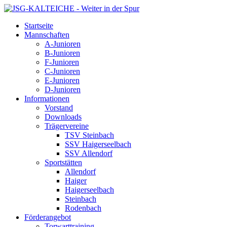
Startseite
Mannschaften
A-Junioren
B-Junioren
F-Junioren
C-Junioren
E-Junioren
D-Junioren
Informationen
Vorstand
Downloads
Trägervereine
TSV Steinbach
SSV Haigerseelbach
SSV Allendorf
Sportstätten
Allendorf
Haiger
Haigerseelbach
Steinbach
Rodenbach
Förderangebot
Torwarttraining