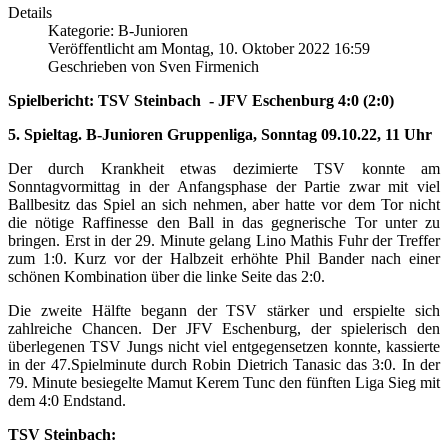
Details
Kategorie: B-Junioren
Veröffentlicht am Montag, 10. Oktober 2022 16:59
Geschrieben von Sven Firmenich
Spielbericht: TSV Steinbach - JFV Eschenburg 4:0 (2:0)
5. Spieltag. B-Junioren Gruppenliga, Sonntag 09.10.22, 11 Uhr
Der durch Krankheit etwas dezimierte TSV konnte am
Sonntagvormittag in der Anfangsphase der Partie zwar mit viel
Ballbesitz das Spiel an sich nehmen, aber hatte vor dem Tor nicht
die nötige Raffinesse den Ball in das gegnerische Tor unter zu
bringen. Erst in der 29. Minute gelang Lino Mathis Fuhr der Treffer
zum 1:0. Kurz vor der Halbzeit erhöhte Phil Bander nach einer
schönen Kombination über die linke Seite das 2:0.
Die zweite Hälfte begann der TSV stärker und erspielte sich
zahlreiche Chancen. Der JFV Eschenburg, der spielerisch den
überlegenen TSV Jungs nicht viel entgegensetzen konnte, kassierte
in der 47.Spielminute durch Robin Dietrich Tanasic das 3:0. In der
79. Minute besiegelte Mamut Kerem Tunc den fünften Liga Sieg mit
dem 4:0 Endstand.
TSV Steinbach: