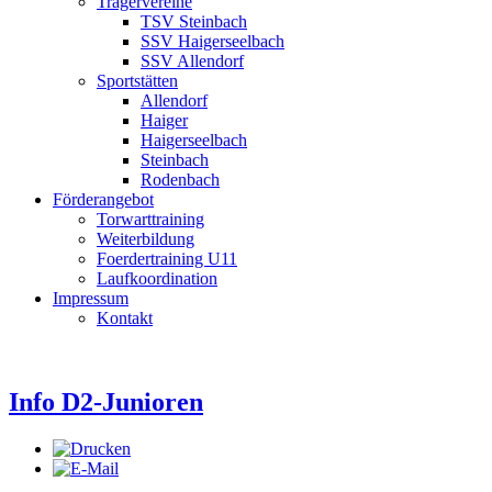
Trägervereine
TSV Steinbach
SSV Haigerseelbach
SSV Allendorf
Sportstätten
Allendorf
Haiger
Haigerseelbach
Steinbach
Rodenbach
Förderangebot
Torwarttraining
Weiterbildung
Foerdertraining U11
Laufkoordination
Impressum
Kontakt
Info D2-Junioren