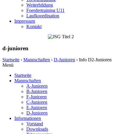
Weiterbildung
Foerdertraining U11
Laufkoordination
Impressum
Kontakt
d-junioren
Startseite
›
Mannschaften
›
D-Junioren
›
Info D2-Junioren
Menü
Startseite
Mannschaften
A-Junioren
B-Junioren
F-Junioren
C-Junioren
E-Junioren
D-Junioren
Informationen
Vorstand
Downloads