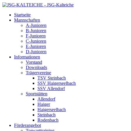
Startseite
Mannschaften
A-Junioren
B-Junioren
F-Junioren
C-Junioren
E-Junioren
D-Junioren
Informationen
Vorstand
Downloads
Trägervereine
TSV Steinbach
SSV Haigerseelbach
SSV Allendorf
Sportstätten
Allendorf
Haiger
Haigerseelbach
Steinbach
Rodenbach
Förderangebot
Torwarttraining