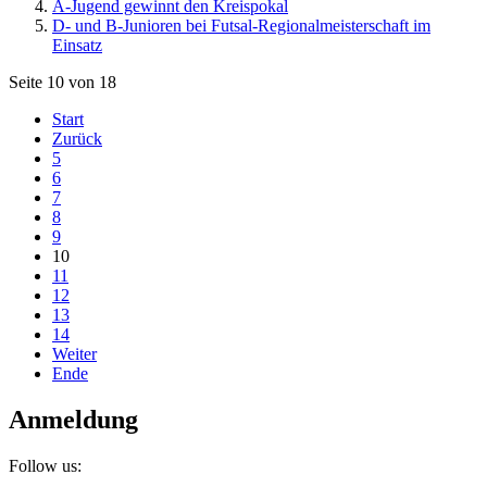
A-Jugend gewinnt den Kreispokal
D- und B-Junioren bei Futsal-Regionalmeisterschaft im
Einsatz
Seite 10 von 18
Start
Zurück
5
6
7
8
9
10
11
12
13
14
Weiter
Ende
Anmeldung
Follow us: